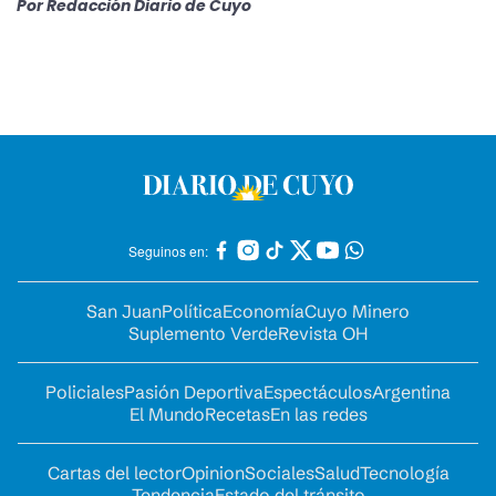
Por
Redacción Diario de Cuyo
Seguinos en:
San Juan
Política
Economía
Cuyo Minero
Suplemento Verde
Revista OH
Policiales
Pasión Deportiva
Espectáculos
Argentina
El Mundo
Recetas
En las redes
Cartas del lector
Opinion
Sociales
Salud
Tecnología
Tendencia
Estado del tránsito