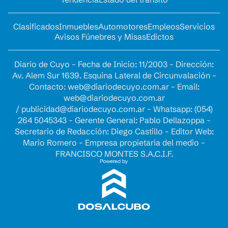
Clasificados
Inmuebles
Automotores
Empleos
Servicios
Avisos Fúnebres y Misas
Edictos
Diario de Cuyo - Fecha de Inicio: 11/2003 - Dirección:
Av. Alem Sur 1639. Esquina Lateral de Circunvalación -
Contacto:
web@diariodecuyo.com.ar
- Email:
web@diariodecuyo.com.ar
/
publicidad@diariodecuyo.com.ar
-
Whatsapp: (054)
264 5045343 - Gerente General: Pablo Dellazoppa -
Secretario de Redacción: Diego Castillo - Editor Web:
Mario Romero - Empresa propietaria del medio -
FRANCISCO MONTES S.A.C.I.F.