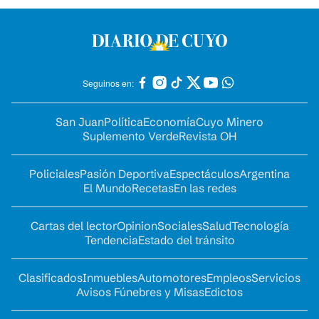
Seguinos en:
San Juan
Política
Economía
Cuyo Minero
Suplemento Verde
Revista OH
Policiales
Pasión Deportiva
Espectáculos
Argentina
El Mundo
Recetas
En las redes
Cartas del lector
Opinion
Sociales
Salud
Tecnología
Tendencia
Estado del tránsito
Clasificados
Inmuebles
Automotores
Empleos
Servicios
Avisos Fúnebres y Misas
Edictos