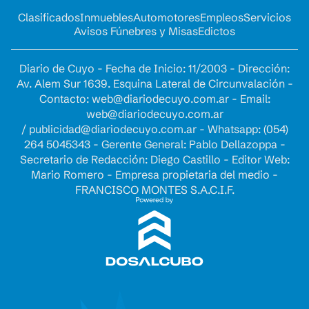
Clasificados
Inmuebles
Automotores
Empleos
Servicios
Avisos Fúnebres y Misas
Edictos
Diario de Cuyo - Fecha de Inicio: 11/2003 - Dirección:
Av. Alem Sur 1639. Esquina Lateral de Circunvalación -
Contacto:
web@diariodecuyo.com.ar
- Email:
web@diariodecuyo.com.ar
/
publicidad@diariodecuyo.com.ar
-
Whatsapp: (054)
264 5045343 - Gerente General: Pablo Dellazoppa -
Secretario de Redacción: Diego Castillo - Editor Web:
Mario Romero - Empresa propietaria del medio -
FRANCISCO MONTES S.A.C.I.F.