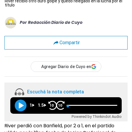
River recibió otro duro golpe y quedó relegado en la lucha por el
título
Por
Redacción Diario de Cuyo
Compartir
Agregar Diario de Cuyo en
Escuchá la nota completa
1
1.5
10
10
Powered by Thinkindot Audio
River perdió con Banfield, por 2 a 1, en el partido