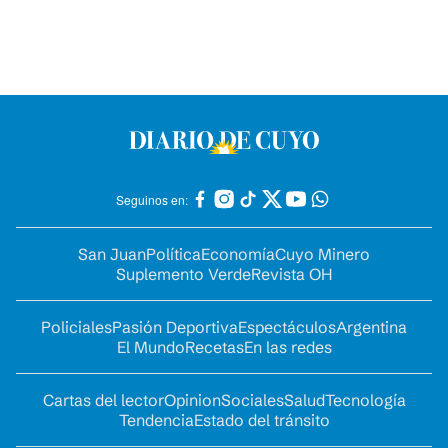
Seguinos en:
San Juan
Política
Economía
Cuyo Minero
Suplemento Verde
Revista OH
Policiales
Pasión Deportiva
Espectáculos
Argentina
El Mundo
Recetas
En las redes
Cartas del lector
Opinion
Sociales
Salud
Tecnología
Tendencia
Estado del tránsito