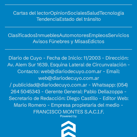
Cartas del lector
Opinion
Sociales
Salud
Tecnología
Tendencia
Estado del tránsito
Clasificados
Inmuebles
Automotores
Empleos
Servicios
Avisos Fúnebres y Misas
Edictos
Diario de Cuyo - Fecha de Inicio: 11/2003 - Dirección:
Av. Alem Sur 1639. Esquina Lateral de Circunvalación -
Contacto:
web@diariodecuyo.com.ar
- Email:
web@diariodecuyo.com.ar
/
publicidad@diariodecuyo.com.ar
-
Whatsapp: (054)
264 5045343 - Gerente General: Pablo Dellazoppa -
Secretario de Redacción: Diego Castillo - Editor Web:
Mario Romero - Empresa propietaria del medio -
FRANCISCO MONTES S.A.C.I.F.