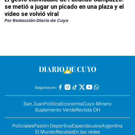
se metió a jugar un picado en una plaza y el
video se volvió viral
Por
Redacción Diario de Cuyo
Seguinos en:
San Juan
Política
Economía
Cuyo Minero
Suplemento Verde
Revista OH
Policiales
Pasión Deportiva
Espectáculos
Argentina
El Mundo
Recetas
En las redes