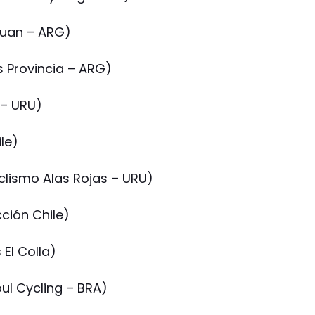
Juan – ARG)
s Provincia – ARG)
 – URU)
ile)
clismo Alas Rojas – URU)
cción Chile)
 El Colla)
oul Cycling – BRA)