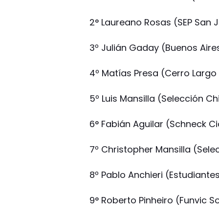
2° Laureano Rosas (SEP San 
3º Julián Gaday (Buenos Aire
4º Matías Presa (Cerro Largo
5º Luis Mansilla (Selección Ch
6° Fabián Aguilar (Schneck Ci
7º Christopher Mansilla (Sele
8º Pablo Anchieri (Estudiantes
9° Roberto Pinheiro (Funvic S