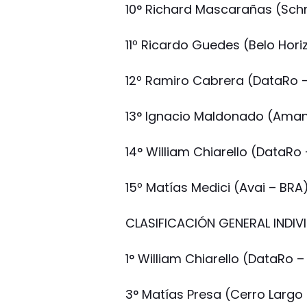
10° Richard Mascarañas (Schn
11º Ricardo Guedes (Belo Hori
12º Ramiro Cabrera (DataRo 
13° Ignacio Maldonado (Ama
14° William Chiarello (DataRo
15º Matías Medici (Avai – BRA
CLASIFICACIÓN GENERAL INDIV
1° William Chiarello (DataRo – 
3° Matías Presa (Cerro Largo