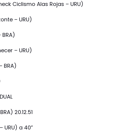
eck Ciclismo Alas Rojas – URU)
zonte – URU)
– BRA)
necer – URU)
 – BRA)
)
IDUAL
BRA) 20.12.51
 – URU) a 40”