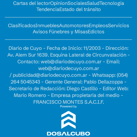
Cartas del lector
Opinion
Sociales
Salud
Tecnología
Tendencia
Estado del tránsito
Clasificados
Inmuebles
Automotores
Empleos
Servicios
Avisos Fúnebres y Misas
Edictos
Diario de Cuyo - Fecha de Inicio: 11/2003 - Dirección:
Av. Alem Sur 1639. Esquina Lateral de Circunvalación -
Contacto:
web@diariodecuyo.com.ar
- Email:
web@diariodecuyo.com.ar
/
publicidad@diariodecuyo.com.ar
-
Whatsapp: (054)
264 5045343 - Gerente General: Pablo Dellazoppa -
Secretario de Redacción: Diego Castillo - Editor Web:
Mario Romero - Empresa propietaria del medio -
FRANCISCO MONTES S.A.C.I.F.