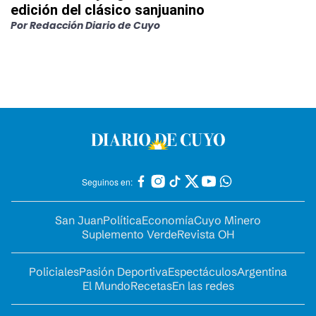
edición del clásico sanjuanino
Por
Redacción Diario de Cuyo
Seguinos en:
San Juan
Política
Economía
Cuyo Minero
Suplemento Verde
Revista OH
Policiales
Pasión Deportiva
Espectáculos
Argentina
El Mundo
Recetas
En las redes