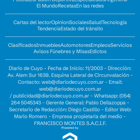
El Mundo
Recetas
En las redes
Cartas del lector
Opinion
Sociales
Salud
Tecnología
Tendencia
Estado del tránsito
Clasificados
Inmuebles
Automotores
Empleos
Servicios
Avisos Fúnebres y Misas
Edictos
Diario de Cuyo - Fecha de Inicio: 11/2003 - Dirección:
Av. Alem Sur 1639. Esquina Lateral de Circunvalación -
Contacto:
web@diariodecuyo.com.ar
- Email:
web@diariodecuyo.com.ar
/
publicidad@diariodecuyo.com.ar
-
Whatsapp: (054)
264 5045343 - Gerente General: Pablo Dellazoppa -
Secretario de Redacción: Diego Castillo - Editor Web:
Mario Romero - Empresa propietaria del medio -
FRANCISCO MONTES S.A.C.I.F.