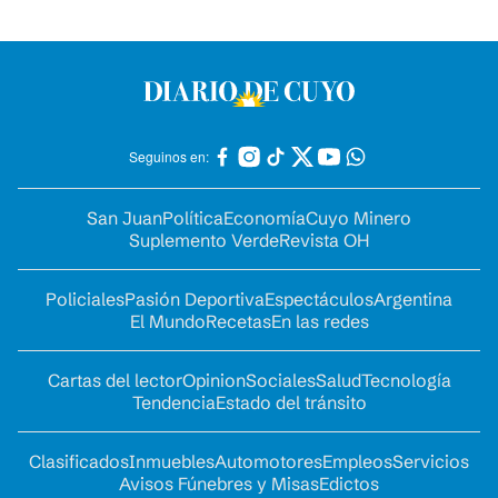
Seguinos en:
San Juan
Política
Economía
Cuyo Minero
Suplemento Verde
Revista OH
Policiales
Pasión Deportiva
Espectáculos
Argentina
El Mundo
Recetas
En las redes
Cartas del lector
Opinion
Sociales
Salud
Tecnología
Tendencia
Estado del tránsito
Clasificados
Inmuebles
Automotores
Empleos
Servicios
Avisos Fúnebres y Misas
Edictos