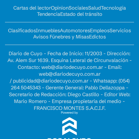
Cartas del lector
Opinion
Sociales
Salud
Tecnología
Tendencia
Estado del tránsito
Clasificados
Inmuebles
Automotores
Empleos
Servicios
Avisos Fúnebres y Misas
Edictos
Diario de Cuyo - Fecha de Inicio: 11/2003 - Dirección:
Av. Alem Sur 1639. Esquina Lateral de Circunvalación -
Contacto:
web@diariodecuyo.com.ar
- Email:
web@diariodecuyo.com.ar
/
publicidad@diariodecuyo.com.ar
-
Whatsapp: (054)
264 5045343 - Gerente General: Pablo Dellazoppa -
Secretario de Redacción: Diego Castillo - Editor Web:
Mario Romero - Empresa propietaria del medio -
FRANCISCO MONTES S.A.C.I.F.