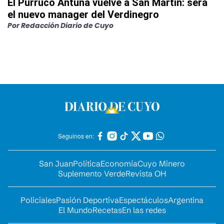
El Purruco Antuña vuelve a San Martín: será
el nuevo manager del Verdinegro
Por
Redacción Diario de Cuyo
Seguinos en:
San Juan
Política
Economía
Cuyo Minero
Suplemento Verde
Revista OH
Policiales
Pasión Deportiva
Espectáculos
Argentina
El Mundo
Recetas
En las redes