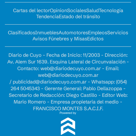
Cartas del lector
Opinion
Sociales
Salud
Tecnología
Tendencia
Estado del tránsito
Clasificados
Inmuebles
Automotores
Empleos
Servicios
Avisos Fúnebres y Misas
Edictos
Diario de Cuyo - Fecha de Inicio: 11/2003 - Dirección:
Av. Alem Sur 1639. Esquina Lateral de Circunvalación -
Contacto:
web@diariodecuyo.com.ar
- Email:
web@diariodecuyo.com.ar
/
publicidad@diariodecuyo.com.ar
-
Whatsapp: (054)
264 5045343 - Gerente General: Pablo Dellazoppa -
Secretario de Redacción: Diego Castillo - Editor Web:
Mario Romero - Empresa propietaria del medio -
FRANCISCO MONTES S.A.C.I.F.