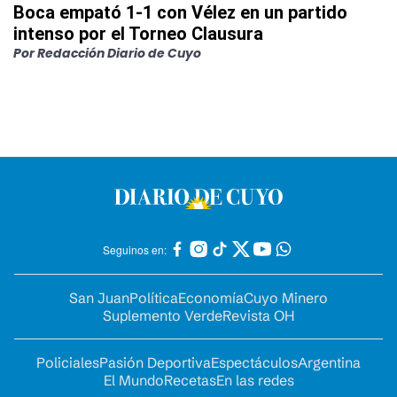
Boca empató 1-1 con Vélez en un partido
intenso por el Torneo Clausura
Por
Redacción Diario de Cuyo
Seguinos en:
San Juan
Política
Economía
Cuyo Minero
Suplemento Verde
Revista OH
Policiales
Pasión Deportiva
Espectáculos
Argentina
El Mundo
Recetas
En las redes