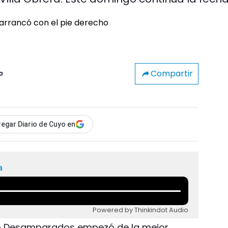
Compartir
o
egar Diario de Cuyo en
a
Powered by Thinkindot Audio
tivo Desamparados empezó de la mejor