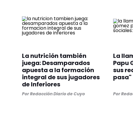
La nutrición también
La lla
juega: Desamparados
Papu 
apuesta a la formación
sus re
integral de sus jugadores
pasa"
de Inferiores
Por
Redacción Diario de Cuyo
Por
Redac