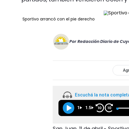
Sportivo arrancó con el pie derecho
Por
Redacción Diario de Cuy
Agr
Escuchá la nota complet
1
1.5
10
10
San Juan, 11 de abril.- Spor