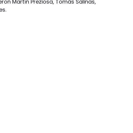
eron Martín Preziosa, Tomás Salinas,
es.