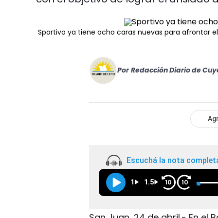
Sportivo ya tiene ocho caras nuevas para afrontar el
Por
Redacción Diario de Cuy
Agr
Escuchá la nota complet
1
1.5
10
10
San Juan, 24 de abril.- En el 