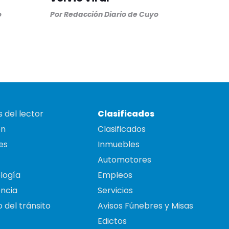
o
Por
Redacción Diario de Cuyo
 del lector
Clasificados
on
Clasificados
es
Inmuebles
Automotores
logía
Empleos
ncia
Servicios
 del tránsito
Avisos Fúnebres y Misas
Edictos