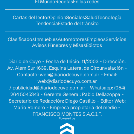
El Mundo
Recetas
En las redes
Cartas del lector
Opinion
Sociales
Salud
Tecnología
Tendencia
Estado del tránsito
Clasificados
Inmuebles
Automotores
Empleos
Servicios
Avisos Fúnebres y Misas
Edictos
Diario de Cuyo - Fecha de Inicio: 11/2003 - Dirección:
Av. Alem Sur 1639. Esquina Lateral de Circunvalación -
Contacto:
web@diariodecuyo.com.ar
- Email:
web@diariodecuyo.com.ar
/
publicidad@diariodecuyo.com.ar
-
Whatsapp: (054)
264 5045343 - Gerente General: Pablo Dellazoppa -
Secretario de Redacción: Diego Castillo - Editor Web:
Mario Romero - Empresa propietaria del medio -
FRANCISCO MONTES S.A.C.I.F.