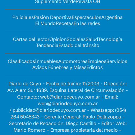
Suplemento Verde
Revista OH
Policiales
Pasión Deportiva
Espectáculos
Argentina
El Mundo
Recetas
En las redes
Cartas del lector
Opinion
Sociales
Salud
Tecnología
Tendencia
Estado del tránsito
Clasificados
Inmuebles
Automotores
Empleos
Servicios
Avisos Fúnebres y Misas
Edictos
Diario de Cuyo - Fecha de Inicio: 11/2003 - Dirección:
Av. Alem Sur 1639. Esquina Lateral de Circunvalación -
Contacto:
web@diariodecuyo.com.ar
- Email:
web@diariodecuyo.com.ar
/
publicidad@diariodecuyo.com.ar
-
Whatsapp: (054)
264 5045343 - Gerente General: Pablo Dellazoppa -
Secretario de Redacción: Diego Castillo - Editor Web:
Mario Romero - Empresa propietaria del medio -