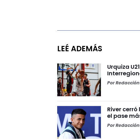
LEÉ ADEMÁS
Urquiza U2
Interregion
Por
Redacción 
River cerr
el pase más
Por
Redacción 