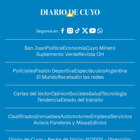
Seguinos en:
San Juan
Política
Economía
Cuyo Minero
Suplemento Verde
Revista OH
Policiales
Pasión Deportiva
Espectáculos
Argentina
El Mundo
Recetas
En las redes
Cartas del lector
Opinion
Sociales
Salud
Tecnología
Tendencia
Estado del tránsito
Clasificados
Inmuebles
Automotores
Empleos
Servicios
Avisos Fúnebres y Misas
Edictos
Diario de Cuyo - Fecha de Inicio: 11/2003 - Dirección: