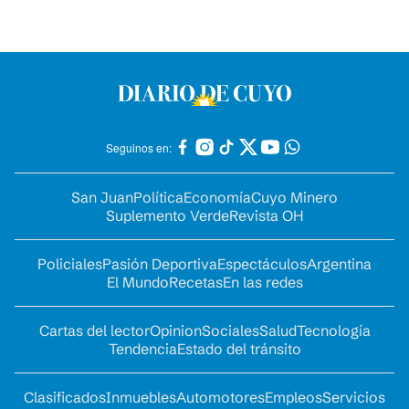
Seguinos en:
San Juan
Política
Economía
Cuyo Minero
Suplemento Verde
Revista OH
Policiales
Pasión Deportiva
Espectáculos
Argentina
El Mundo
Recetas
En las redes
Cartas del lector
Opinion
Sociales
Salud
Tecnología
Tendencia
Estado del tránsito
Clasificados
Inmuebles
Automotores
Empleos
Servicios