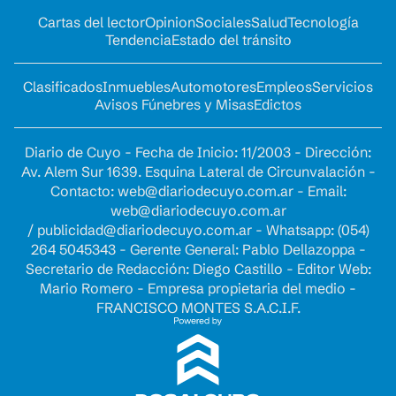
Cartas del lector
Opinion
Sociales
Salud
Tecnología
Tendencia
Estado del tránsito
Clasificados
Inmuebles
Automotores
Empleos
Servicios
Avisos Fúnebres y Misas
Edictos
Diario de Cuyo - Fecha de Inicio: 11/2003 - Dirección:
Av. Alem Sur 1639. Esquina Lateral de Circunvalación -
Contacto:
web@diariodecuyo.com.ar
- Email:
web@diariodecuyo.com.ar
/
publicidad@diariodecuyo.com.ar
-
Whatsapp: (054)
264 5045343 - Gerente General: Pablo Dellazoppa -
Secretario de Redacción: Diego Castillo - Editor Web:
Mario Romero - Empresa propietaria del medio -
FRANCISCO MONTES S.A.C.I.F.