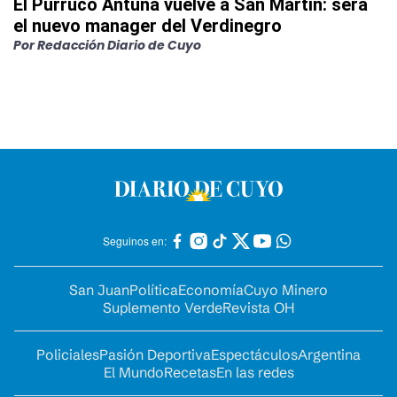
El Purruco Antuña vuelve a San Martín: será
el nuevo manager del Verdinegro
Por
Redacción Diario de Cuyo
Seguinos en:
San Juan
Política
Economía
Cuyo Minero
Suplemento Verde
Revista OH
Policiales
Pasión Deportiva
Espectáculos
Argentina
El Mundo
Recetas
En las redes