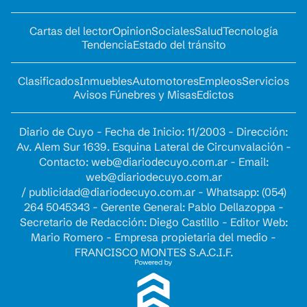
Cartas del lector
Opinion
Sociales
Salud
Tecnología
Tendencia
Estado del tránsito
Clasificados
Inmuebles
Automotores
Empleos
Servicios
Avisos Fúnebres y Misas
Edictos
Diario de Cuyo - Fecha de Inicio: 11/2003 - Dirección:
Av. Alem Sur 1639. Esquina Lateral de Circunvalación -
Contacto:
web@diariodecuyo.com.ar
- Email:
web@diariodecuyo.com.ar
/
publicidad@diariodecuyo.com.ar
-
Whatsapp: (054)
264 5045343 - Gerente General: Pablo Dellazoppa -
Secretario de Redacción: Diego Castillo - Editor Web:
Mario Romero - Empresa propietaria del medio -
FRANCISCO MONTES S.A.C.I.F.