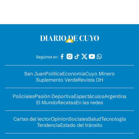
Seguinos en:
San Juan
Política
Economía
Cuyo Minero
Suplemento Verde
Revista OH
Policiales
Pasión Deportiva
Espectáculos
Argentina
El Mundo
Recetas
En las redes
Cartas del lector
Opinion
Sociales
Salud
Tecnología
Tendencia
Estado del tránsito