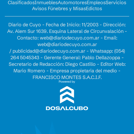
Clasificados
Inmuebles
Automotores
Empleos
Servicios
Avisos Fúnebres y Misas
Edictos
Diario de Cuyo - Fecha de Inicio: 11/2003 - Dirección:
Av. Alem Sur 1639. Esquina Lateral de Circunvalación -
Contacto:
web@diariodecuyo.com.ar
- Email:
web@diariodecuyo.com.ar
/
publicidad@diariodecuyo.com.ar
-
Whatsapp: (054)
264 5045343 - Gerente General: Pablo Dellazoppa -
Secretario de Redacción: Diego Castillo - Editor Web:
Mario Romero - Empresa propietaria del medio -
FRANCISCO MONTES S.A.C.I.F.