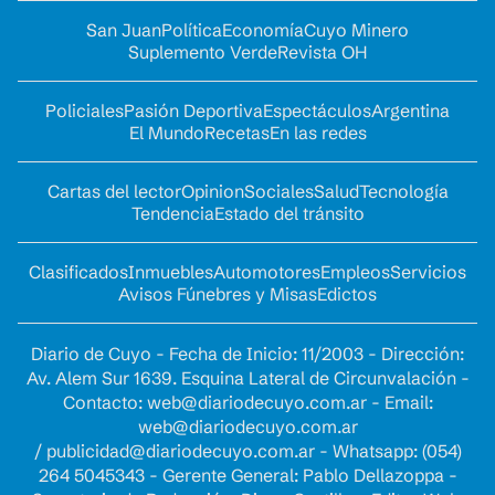
San Juan
Política
Economía
Cuyo Minero
Suplemento Verde
Revista OH
Policiales
Pasión Deportiva
Espectáculos
Argentina
El Mundo
Recetas
En las redes
Cartas del lector
Opinion
Sociales
Salud
Tecnología
Tendencia
Estado del tránsito
Clasificados
Inmuebles
Automotores
Empleos
Servicios
Avisos Fúnebres y Misas
Edictos
Diario de Cuyo - Fecha de Inicio: 11/2003 - Dirección:
Av. Alem Sur 1639. Esquina Lateral de Circunvalación -
Contacto:
web@diariodecuyo.com.ar
- Email:
web@diariodecuyo.com.ar
/
publicidad@diariodecuyo.com.ar
-
Whatsapp: (054)
264 5045343 - Gerente General: Pablo Dellazoppa -