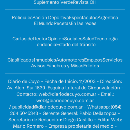
Suplemento Verde
Revista OH
Policiales
Pasión Deportiva
Espectáculos
Argentina
El Mundo
Recetas
En las redes
Cartas del lector
Opinion
Sociales
Salud
Tecnología
Tendencia
Estado del tránsito
Clasificados
Inmuebles
Automotores
Empleos
Servicios
Avisos Fúnebres y Misas
Edictos
Diario de Cuyo - Fecha de Inicio: 11/2003 - Dirección:
Av. Alem Sur 1639. Esquina Lateral de Circunvalación -
Contacto:
web@diariodecuyo.com.ar
- Email:
web@diariodecuyo.com.ar
/
publicidad@diariodecuyo.com.ar
-
Whatsapp: (054)
264 5045343 - Gerente General: Pablo Dellazoppa -
Secretario de Redacción: Diego Castillo - Editor Web:
Mario Romero - Empresa propietaria del medio -