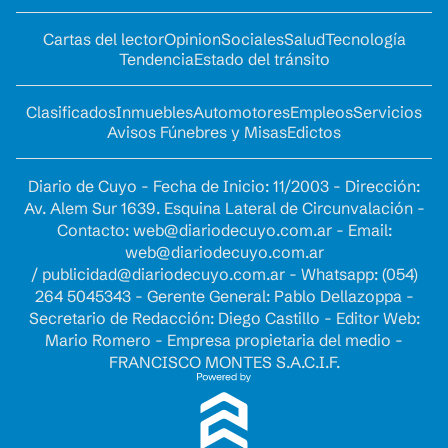
Cartas del lector
Opinion
Sociales
Salud
Tecnología
Tendencia
Estado del tránsito
Clasificados
Inmuebles
Automotores
Empleos
Servicios
Avisos Fúnebres y Misas
Edictos
Diario de Cuyo - Fecha de Inicio: 11/2003 - Dirección:
Av. Alem Sur 1639. Esquina Lateral de Circunvalación -
Contacto:
web@diariodecuyo.com.ar
- Email:
web@diariodecuyo.com.ar
/
publicidad@diariodecuyo.com.ar
-
Whatsapp: (054)
264 5045343 - Gerente General: Pablo Dellazoppa -
Secretario de Redacción: Diego Castillo - Editor Web:
Mario Romero - Empresa propietaria del medio -
FRANCISCO MONTES S.A.C.I.F.