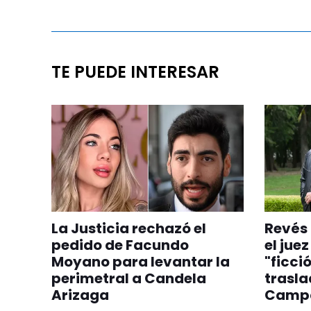
TE PUEDE INTERESAR
La Justicia rechazó el
Revés 
pedido de Facundo
el jue
Moyano para levantar la
"ficció
perimetral a Candela
trasla
Arizaga
Camp