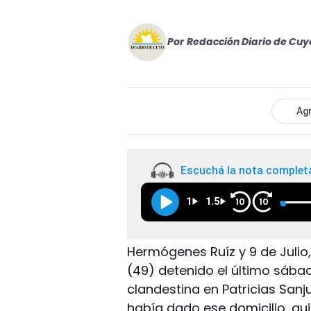
Por
Redacción Diario de Cuy
Agr
Escuchá la nota complet
1
1.5
10
10
Hermógenes Ruíz y 9 de Julio,
(49) detenido el último sáb
clandestina en Patricias Sanju
había dado ese domicilio, qui