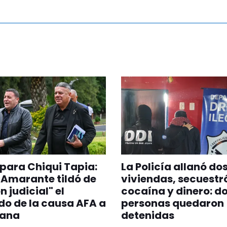
para Chiqui Tapia:
La Policía allanó do
z Amarante tildó de
viviendas, secuestr
n judicial" el
cocaína y dinero: d
do de la causa AFA a
personas quedaron
ana
detenidas