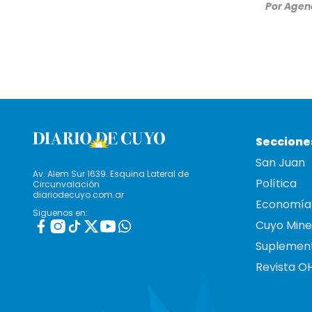
Por
Agenc
Seccione
San Juan
Av. Alem Sur 1639. Esquina Lateral de
Política
Circunvalación
diariodecuyo.com.ar
Economía
Siguenos en:
Cuyo Mine
Suplemen
Revista O