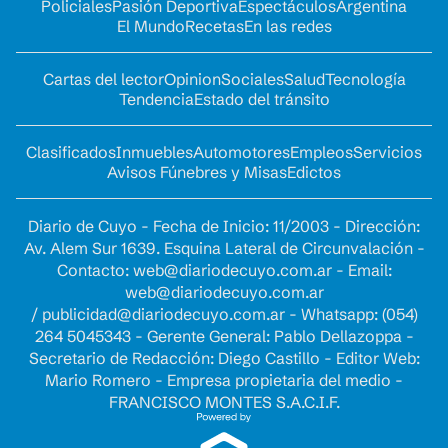
Policiales
Pasión Deportiva
Espectáculos
Argentina
El Mundo
Recetas
En las redes
Cartas del lector
Opinion
Sociales
Salud
Tecnología
Tendencia
Estado del tránsito
Clasificados
Inmuebles
Automotores
Empleos
Servicios
Avisos Fúnebres y Misas
Edictos
Diario de Cuyo - Fecha de Inicio: 11/2003 - Dirección:
Av. Alem Sur 1639. Esquina Lateral de Circunvalación -
Contacto:
web@diariodecuyo.com.ar
- Email:
web@diariodecuyo.com.ar
/
publicidad@diariodecuyo.com.ar
-
Whatsapp: (054)
264 5045343 - Gerente General: Pablo Dellazoppa -
Secretario de Redacción: Diego Castillo - Editor Web:
Mario Romero - Empresa propietaria del medio -
FRANCISCO MONTES S.A.C.I.F.