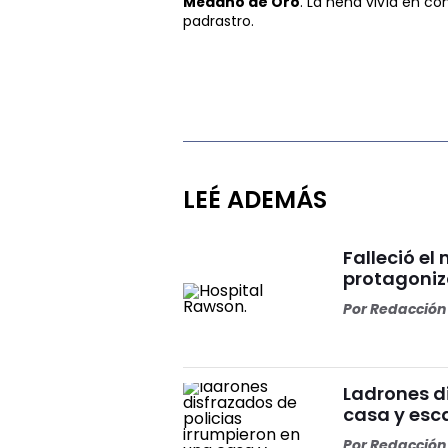
Médano de Oro
. La nena vivía en c
padrastro.
LEÉ ADEMÁS
Falleció el
protagoniz
Por
Redacción 
Ladrones d
casa y esc
Por
Redacción 