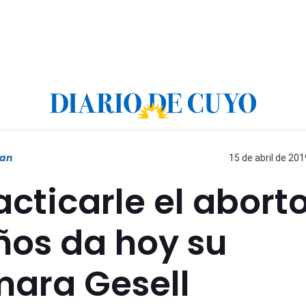
uan
15 de abril de 201
acticarle el aborto
años da hoy su
mara Gesell