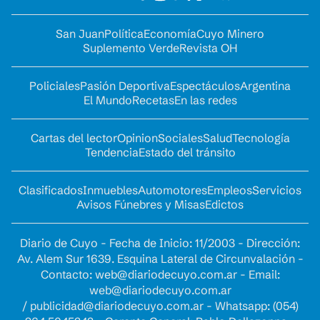
San Juan
Política
Economía
Cuyo Minero
Suplemento Verde
Revista OH
Policiales
Pasión Deportiva
Espectáculos
Argentina
El Mundo
Recetas
En las redes
Cartas del lector
Opinion
Sociales
Salud
Tecnología
Tendencia
Estado del tránsito
Clasificados
Inmuebles
Automotores
Empleos
Servicios
Avisos Fúnebres y Misas
Edictos
Diario de Cuyo - Fecha de Inicio: 11/2003 - Dirección:
Av. Alem Sur 1639. Esquina Lateral de Circunvalación -
Contacto:
web@diariodecuyo.com.ar
- Email:
web@diariodecuyo.com.ar
/
publicidad@diariodecuyo.com.ar
-
Whatsapp: (054)