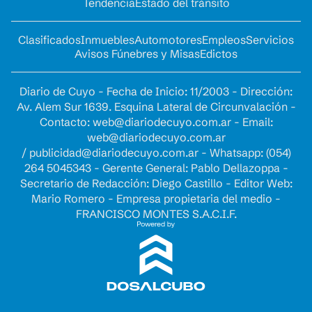
Tendencia
Estado del tránsito
Clasificados
Inmuebles
Automotores
Empleos
Servicios
Avisos Fúnebres y Misas
Edictos
Diario de Cuyo - Fecha de Inicio: 11/2003 - Dirección:
Av. Alem Sur 1639. Esquina Lateral de Circunvalación -
Contacto:
web@diariodecuyo.com.ar
- Email:
web@diariodecuyo.com.ar
/
publicidad@diariodecuyo.com.ar
-
Whatsapp: (054)
264 5045343 - Gerente General: Pablo Dellazoppa -
Secretario de Redacción: Diego Castillo - Editor Web:
Mario Romero - Empresa propietaria del medio -
FRANCISCO MONTES S.A.C.I.F.