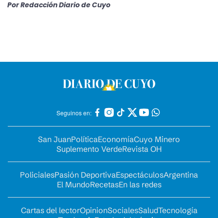
Por
Redacción Diario de Cuyo
Seguinos en:
San Juan
Política
Economía
Cuyo Minero
Suplemento Verde
Revista OH
Policiales
Pasión Deportiva
Espectáculos
Argentina
El Mundo
Recetas
En las redes
Cartas del lector
Opinion
Sociales
Salud
Tecnología