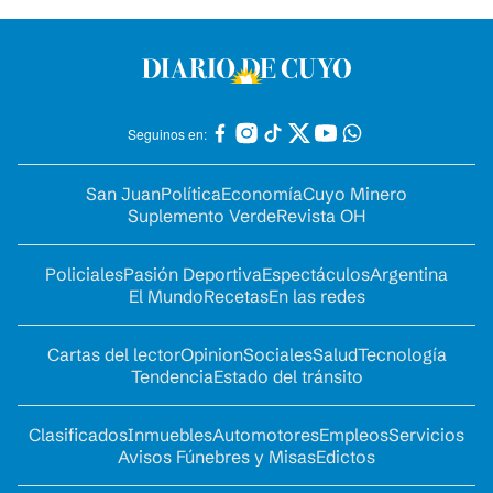
Seguinos en:
San Juan
Política
Economía
Cuyo Minero
Suplemento Verde
Revista OH
Policiales
Pasión Deportiva
Espectáculos
Argentina
El Mundo
Recetas
En las redes
Cartas del lector
Opinion
Sociales
Salud
Tecnología
Tendencia
Estado del tránsito
Clasificados
Inmuebles
Automotores
Empleos
Servicios
Avisos Fúnebres y Misas
Edictos