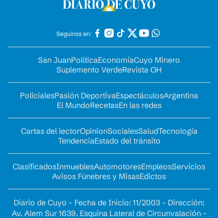
Seguinos en:
San Juan
Política
Economía
Cuyo Minero
Suplemento Verde
Revista OH
Policiales
Pasión Deportiva
Espectáculos
Argentina
El Mundo
Recetas
En las redes
Cartas del lector
Opinion
Sociales
Salud
Tecnología
Tendencia
Estado del tránsito
Clasificados
Inmuebles
Automotores
Empleos
Servicios
Avisos Fúnebres y Misas
Edictos
Diario de Cuyo - Fecha de Inicio: 11/2003 - Dirección:
Av. Alem Sur 1639. Esquina Lateral de Circunvalación -