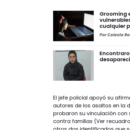
Grooming e
vulnerables
cualquier 
Por
Celeste R
Encontraro
desaparecid
El jefe policial apoyó su afi
autores de los asaltos en la 
probaron su vinculación con 
contra familias (Ver recuad
otros dos identificados que