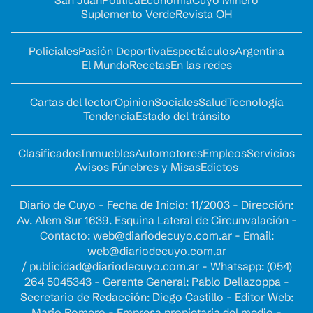
San Juan
Política
Economía
Cuyo Minero
Suplemento Verde
Revista OH
Policiales
Pasión Deportiva
Espectáculos
Argentina
El Mundo
Recetas
En las redes
Cartas del lector
Opinion
Sociales
Salud
Tecnología
Tendencia
Estado del tránsito
Clasificados
Inmuebles
Automotores
Empleos
Servicios
Avisos Fúnebres y Misas
Edictos
Diario de Cuyo - Fecha de Inicio: 11/2003 - Dirección:
Av. Alem Sur 1639. Esquina Lateral de Circunvalación -
Contacto:
web@diariodecuyo.com.ar
- Email:
web@diariodecuyo.com.ar
/
publicidad@diariodecuyo.com.ar
-
Whatsapp: (054)
264 5045343 - Gerente General: Pablo Dellazoppa -
Secretario de Redacción: Diego Castillo - Editor Web:
Mario Romero - Empresa propietaria del medio -