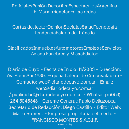
Policiales
Pasión Deportiva
Espectáculos
Argentina
El Mundo
Recetas
En las redes
Cartas del lector
Opinion
Sociales
Salud
Tecnología
Tendencia
Estado del tránsito
Clasificados
Inmuebles
Automotores
Empleos
Servicios
Avisos Fúnebres y Misas
Edictos
Diario de Cuyo - Fecha de Inicio: 11/2003 - Dirección:
Av. Alem Sur 1639. Esquina Lateral de Circunvalación -
Contacto:
web@diariodecuyo.com.ar
- Email:
web@diariodecuyo.com.ar
/
publicidad@diariodecuyo.com.ar
-
Whatsapp: (054)
264 5045343 - Gerente General: Pablo Dellazoppa -
Secretario de Redacción: Diego Castillo - Editor Web:
Mario Romero - Empresa propietaria del medio -
FRANCISCO MONTES S.A.C.I.F.