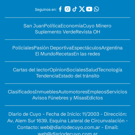
Seguinos en:
San Juan
Política
Economía
Cuyo Minero
Suplemento Verde
Revista OH
Policiales
Pasión Deportiva
Espectáculos
Argentina
El Mundo
Recetas
En las redes
Cartas del lector
Opinion
Sociales
Salud
Tecnología
Tendencia
Estado del tránsito
Clasificados
Inmuebles
Automotores
Empleos
Servicios
Avisos Fúnebres y Misas
Edictos
Diario de Cuyo - Fecha de Inicio: 11/2003 - Dirección:
Av. Alem Sur 1639. Esquina Lateral de Circunvalación -
Contacto:
web@diariodecuyo.com.ar
- Email:
web@diariodecuyo.com.ar