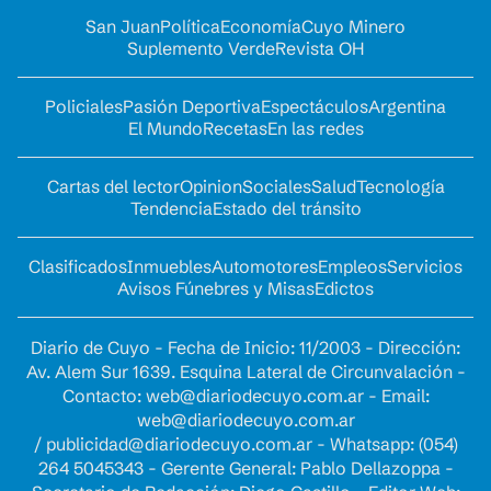
San Juan
Política
Economía
Cuyo Minero
Suplemento Verde
Revista OH
Policiales
Pasión Deportiva
Espectáculos
Argentina
El Mundo
Recetas
En las redes
Cartas del lector
Opinion
Sociales
Salud
Tecnología
Tendencia
Estado del tránsito
Clasificados
Inmuebles
Automotores
Empleos
Servicios
Avisos Fúnebres y Misas
Edictos
Diario de Cuyo - Fecha de Inicio: 11/2003 - Dirección:
Av. Alem Sur 1639. Esquina Lateral de Circunvalación -
Contacto:
web@diariodecuyo.com.ar
- Email:
web@diariodecuyo.com.ar
/
publicidad@diariodecuyo.com.ar
-
Whatsapp: (054)
264 5045343 - Gerente General: Pablo Dellazoppa -