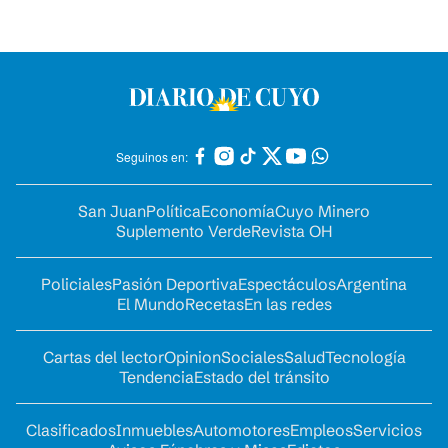
Seguinos en:
San Juan
Política
Economía
Cuyo Minero
Suplemento Verde
Revista OH
Policiales
Pasión Deportiva
Espectáculos
Argentina
El Mundo
Recetas
En las redes
Cartas del lector
Opinion
Sociales
Salud
Tecnología
Tendencia
Estado del tránsito
Clasificados
Inmuebles
Automotores
Empleos
Servicios