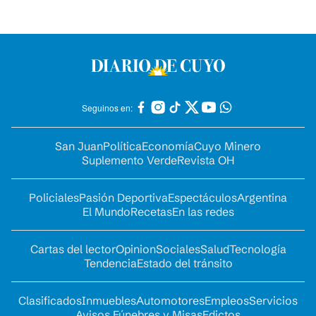
Seguinos en:
San Juan
Política
Economía
Cuyo Minero
Suplemento Verde
Revista OH
Policiales
Pasión Deportiva
Espectáculos
Argentina
El Mundo
Recetas
En las redes
Cartas del lector
Opinion
Sociales
Salud
Tecnología
Tendencia
Estado del tránsito
Clasificados
Inmuebles
Automotores
Empleos
Servicios
Avisos Fúnebres y Misas
Edictos