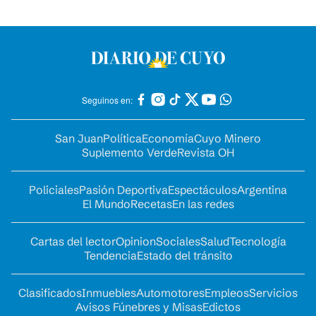
Seguinos en:
San Juan
Política
Economía
Cuyo Minero
Suplemento Verde
Revista OH
Policiales
Pasión Deportiva
Espectáculos
Argentina
El Mundo
Recetas
En las redes
Cartas del lector
Opinion
Sociales
Salud
Tecnología
Tendencia
Estado del tránsito
Clasificados
Inmuebles
Automotores
Empleos
Servicios
Avisos Fúnebres y Misas
Edictos