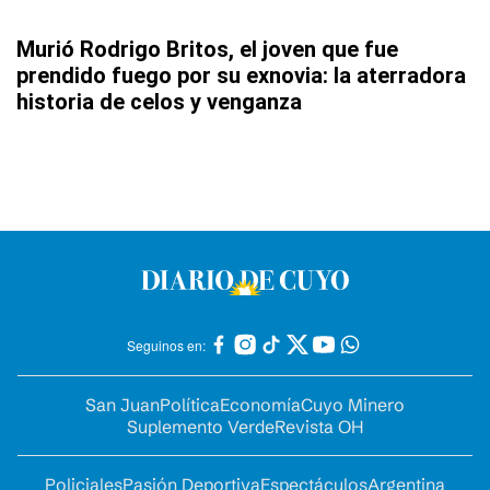
Murió Rodrigo Britos, el joven que fue
prendido fuego por su exnovia: la aterradora
historia de celos y venganza
Seguinos en:
San Juan
Política
Economía
Cuyo Minero
Suplemento Verde
Revista OH
Policiales
Pasión Deportiva
Espectáculos
Argentina