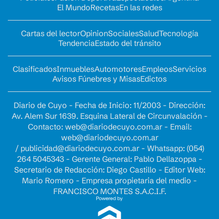
El Mundo
Recetas
En las redes
Cartas del lector
Opinion
Sociales
Salud
Tecnología
Tendencia
Estado del tránsito
Clasificados
Inmuebles
Automotores
Empleos
Servicios
Avisos Fúnebres y Misas
Edictos
Diario de Cuyo - Fecha de Inicio: 11/2003 - Dirección:
Av. Alem Sur 1639. Esquina Lateral de Circunvalación -
Contacto:
web@diariodecuyo.com.ar
- Email:
web@diariodecuyo.com.ar
/
publicidad@diariodecuyo.com.ar
-
Whatsapp: (054)
264 5045343 - Gerente General: Pablo Dellazoppa -
Secretario de Redacción: Diego Castillo - Editor Web:
Mario Romero - Empresa propietaria del medio -
FRANCISCO MONTES S.A.C.I.F.