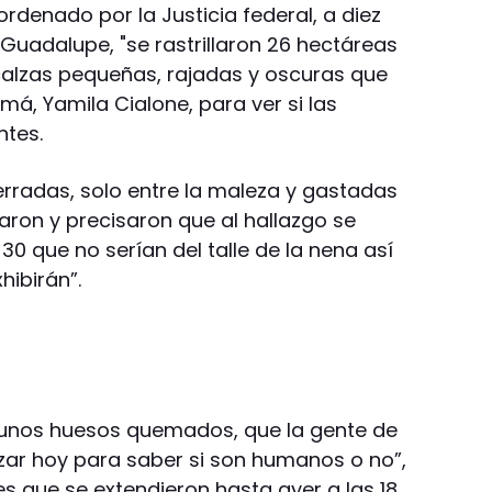
ordenado por la Justicia federal, a diez
Guadalupe, "se rastrillaron 26 hectáreas
alzas pequeñas, rajadas y oscuras que
á, Yamila Cialone, para ver si las
ntes.
rradas, solo entre la maleza y gastadas
aron y precisaron que al hallazgo se
0 que no serían del talle de la nena así
hibirán”.
n unos huesos quemados, que la gente de
zar hoy para saber si son humanos o no”,
jes que se extendieron hasta ayer a las 18