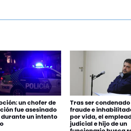
ión: un chofer de
Tras ser condenado
ción fue asesinado
fraude e inhabilitad
s durante un intento
por vida, el emplea
bo
judicial e hijo de un
funcionario busca r