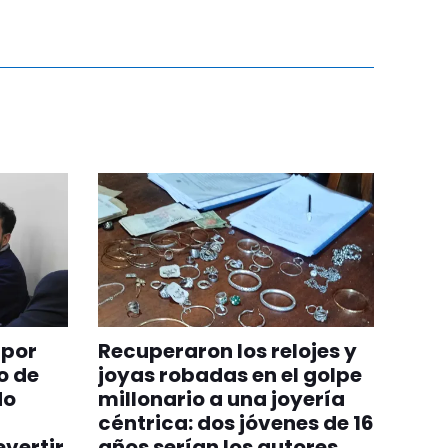
 por
Recuperaron los relojes y
o de
joyas robadas en el golpe
do
millonario a una joyería
céntrica: dos jóvenes de 16
evertir
años serían los autores