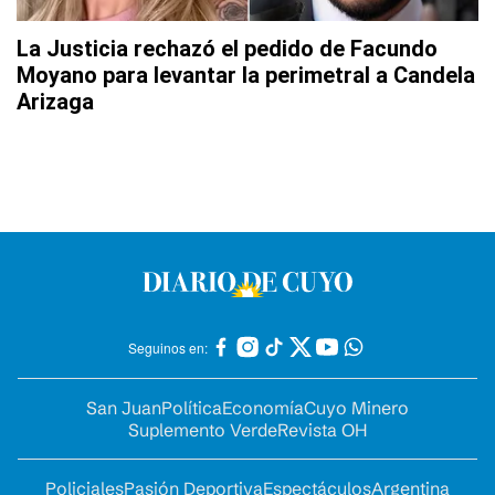
La Justicia rechazó el pedido de Facundo
Moyano para levantar la perimetral a Candela
Arizaga
Seguinos en:
San Juan
Política
Economía
Cuyo Minero
Suplemento Verde
Revista OH
Policiales
Pasión Deportiva
Espectáculos
Argentina