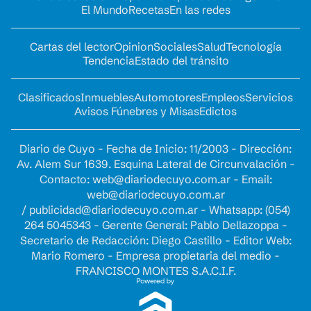
El Mundo
Recetas
En las redes
Cartas del lector
Opinion
Sociales
Salud
Tecnología
Tendencia
Estado del tránsito
Clasificados
Inmuebles
Automotores
Empleos
Servicios
Avisos Fúnebres y Misas
Edictos
Diario de Cuyo - Fecha de Inicio: 11/2003 - Dirección:
Av. Alem Sur 1639. Esquina Lateral de Circunvalación -
Contacto:
web@diariodecuyo.com.ar
- Email:
web@diariodecuyo.com.ar
/
publicidad@diariodecuyo.com.ar
-
Whatsapp: (054)
264 5045343 - Gerente General: Pablo Dellazoppa -
Secretario de Redacción: Diego Castillo - Editor Web:
Mario Romero - Empresa propietaria del medio -
FRANCISCO MONTES S.A.C.I.F.