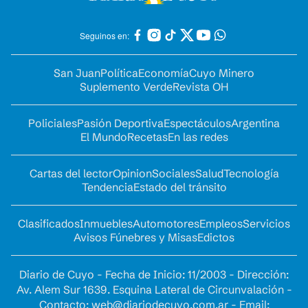
Seguinos en:
San Juan
Política
Economía
Cuyo Minero
Suplemento Verde
Revista OH
Policiales
Pasión Deportiva
Espectáculos
Argentina
El Mundo
Recetas
En las redes
Cartas del lector
Opinion
Sociales
Salud
Tecnología
Tendencia
Estado del tránsito
Clasificados
Inmuebles
Automotores
Empleos
Servicios
Avisos Fúnebres y Misas
Edictos
Diario de Cuyo - Fecha de Inicio: 11/2003 - Dirección:
Av. Alem Sur 1639. Esquina Lateral de Circunvalación -
Contacto:
web@diariodecuyo.com.ar
- Email: