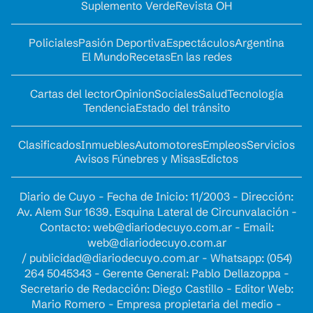
Suplemento Verde
Revista OH
Policiales
Pasión Deportiva
Espectáculos
Argentina
El Mundo
Recetas
En las redes
Cartas del lector
Opinion
Sociales
Salud
Tecnología
Tendencia
Estado del tránsito
Clasificados
Inmuebles
Automotores
Empleos
Servicios
Avisos Fúnebres y Misas
Edictos
Diario de Cuyo - Fecha de Inicio: 11/2003 - Dirección:
Av. Alem Sur 1639. Esquina Lateral de Circunvalación -
Contacto:
web@diariodecuyo.com.ar
- Email:
web@diariodecuyo.com.ar
/
publicidad@diariodecuyo.com.ar
-
Whatsapp: (054)
264 5045343 - Gerente General: Pablo Dellazoppa -
Secretario de Redacción: Diego Castillo - Editor Web:
Mario Romero - Empresa propietaria del medio -