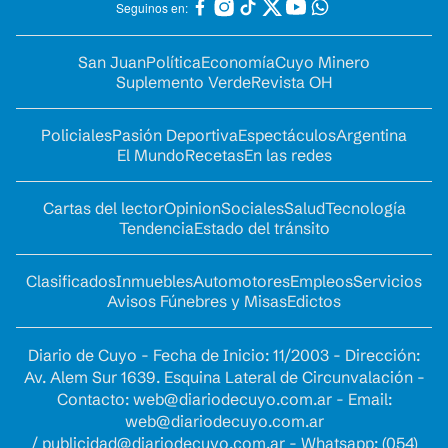
Seguinos en:
San Juan
Política
Economía
Cuyo Minero
Suplemento Verde
Revista OH
Policiales
Pasión Deportiva
Espectáculos
Argentina
El Mundo
Recetas
En las redes
Cartas del lector
Opinion
Sociales
Salud
Tecnología
Tendencia
Estado del tránsito
Clasificados
Inmuebles
Automotores
Empleos
Servicios
Avisos Fúnebres y Misas
Edictos
Diario de Cuyo - Fecha de Inicio: 11/2003 - Dirección:
Av. Alem Sur 1639. Esquina Lateral de Circunvalación -
Contacto:
web@diariodecuyo.com.ar
- Email:
web@diariodecuyo.com.ar
/
publicidad@diariodecuyo.com.ar
-
Whatsapp: (054)