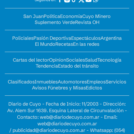
San Juan
Política
Economía
Cuyo Minero
Suplemento Verde
Revista OH
Policiales
Pasión Deportiva
Espectáculos
Argentina
El Mundo
Recetas
En las redes
Cartas del lector
Opinion
Sociales
Salud
Tecnología
Tendencia
Estado del tránsito
Clasificados
Inmuebles
Automotores
Empleos
Servicios
Avisos Fúnebres y Misas
Edictos
Diario de Cuyo - Fecha de Inicio: 11/2003 - Dirección:
Av. Alem Sur 1639. Esquina Lateral de Circunvalación -
Contacto:
web@diariodecuyo.com.ar
- Email:
web@diariodecuyo.com.ar
/
publicidad@diariodecuyo.com.ar
-
Whatsapp: (054)