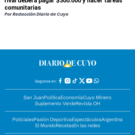
rival deberá pagar $300.000 y hacer tareas
comunitarias
Por
Redacción Diario de Cuyo
Seguinos en:
San Juan
Política
Economía
Cuyo Minero
Suplemento Verde
Revista OH
Policiales
Pasión Deportiva
Espectáculos
Argentina
El Mundo
Recetas
En las redes