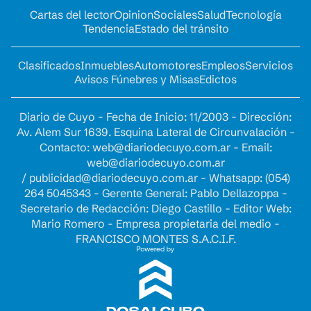
Cartas del lector
Opinion
Sociales
Salud
Tecnología
Tendencia
Estado del tránsito
Clasificados
Inmuebles
Automotores
Empleos
Servicios
Avisos Fúnebres y Misas
Edictos
Diario de Cuyo - Fecha de Inicio: 11/2003 - Dirección:
Av. Alem Sur 1639. Esquina Lateral de Circunvalación -
Contacto:
web@diariodecuyo.com.ar
- Email:
web@diariodecuyo.com.ar
/
publicidad@diariodecuyo.com.ar
-
Whatsapp: (054)
264 5045343 - Gerente General: Pablo Dellazoppa -
Secretario de Redacción: Diego Castillo - Editor Web:
Mario Romero - Empresa propietaria del medio -
FRANCISCO MONTES S.A.C.I.F.