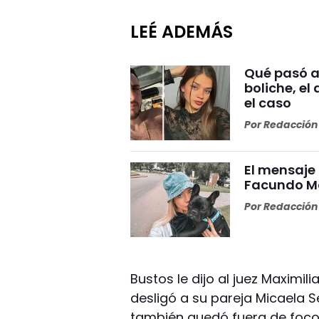
LEÉ ADEMÁS
Qué pasó an
boliche, el
el caso
Por
Redacción 
El mensaje
Facundo Mo
Por
Redacción 
Bustos le dijo al juez Maximil
desligó a su pareja Micaela 
también quedó fuera de foco