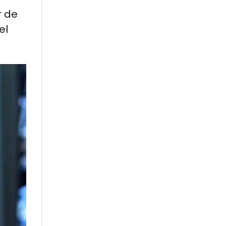
r de
el