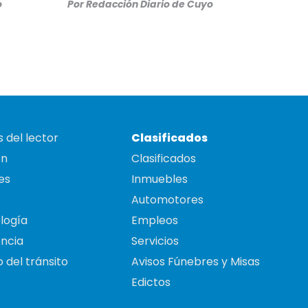
o
Por
Redacción Diario de Cuyo
 del lector
Clasificados
on
Clasificados
es
Inmuebles
Automotores
logía
Empleos
ncia
Servicios
 del tránsito
Avisos Fúnebres y Misas
Edictos