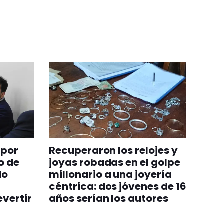
 por
Recuperaron los relojes y
o de
joyas robadas en el golpe
do
millonario a una joyería
céntrica: dos jóvenes de 16
evertir
años serían los autores