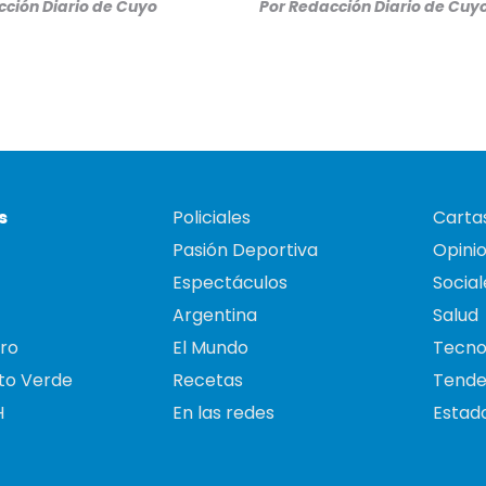
ción Diario de Cuyo
Por
Redacción Diario de Cuy
s
Policiales
Cartas
Pasión Deportiva
Opini
Espectáculos
Social
Argentina
Salud
ro
El Mundo
Tecno
to Verde
Recetas
Tende
H
En las redes
Estado