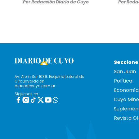
Por
Redacción Diario de Cuyo
Por
Redac
Seccione
San Juan
Av. Alem Sur 1639. Esquina Lateral de
Política
Circunvalación
diariodecuyo.com.ar
Economía
Siguenos en:
Cuyo Mine
Suplemen
Revista O