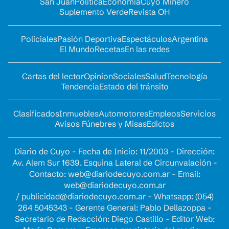
San Juan
Política
Economía
Cuyo Minero
Suplemento Verde
Revista OH
Policiales
Pasión Deportiva
Espectáculos
Argentina
El Mundo
Recetas
En las redes
Cartas del lector
Opinion
Sociales
Salud
Tecnología
Tendencia
Estado del tránsito
Clasificados
Inmuebles
Automotores
Empleos
Servicios
Avisos Fúnebres y Misas
Edictos
Diario de Cuyo - Fecha de Inicio: 11/2003 - Dirección:
Av. Alem Sur 1639. Esquina Lateral de Circunvalación -
Contacto:
web@diariodecuyo.com.ar
- Email:
web@diariodecuyo.com.ar
/
publicidad@diariodecuyo.com.ar
-
Whatsapp: (054)
264 5045343 - Gerente General: Pablo Dellazoppa -
Secretario de Redacción: Diego Castillo - Editor Web: