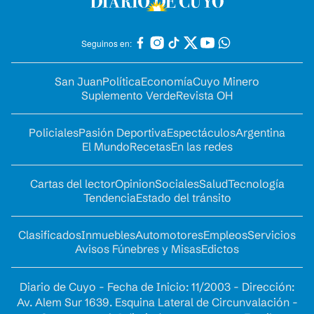
Seguinos en:
San Juan
Política
Economía
Cuyo Minero
Suplemento Verde
Revista OH
Policiales
Pasión Deportiva
Espectáculos
Argentina
El Mundo
Recetas
En las redes
Cartas del lector
Opinion
Sociales
Salud
Tecnología
Tendencia
Estado del tránsito
Clasificados
Inmuebles
Automotores
Empleos
Servicios
Avisos Fúnebres y Misas
Edictos
Diario de Cuyo - Fecha de Inicio: 11/2003 - Dirección:
Av. Alem Sur 1639. Esquina Lateral de Circunvalación -